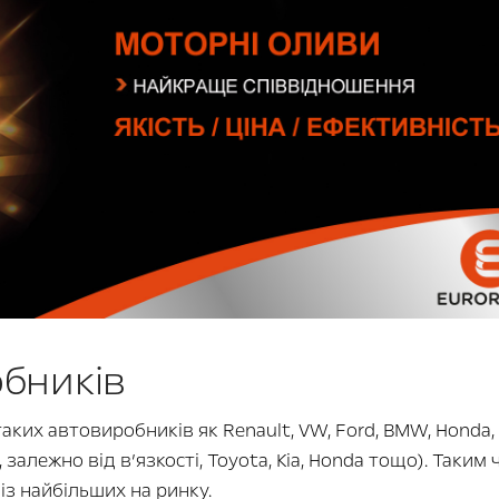
бників
аких автовиробників як Renault, VW, Ford, BMW, Honda,
, залежно від в’язкості, Toyota, Kia, Honda тощо). Таким 
з найбільших на ринку.