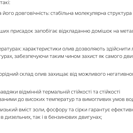
акі:
 його довговічність: стабільна молекулярна структура
аших присадок запобігає відкладанню домішок на мета
пературах: характеристики олив дозволяють здійснити 
урах, забезпечуючи таким чином захист як самого дви
однорідний склад олив захищає від можливого негативно
авдяки відмінній термальній стійкості та стійкості
ваними до високих температур та вимогливих умов вод
зький вміст золи, фосфору та сірки гарантує ефектив
в дизельних, так і в бензинових двигунах;