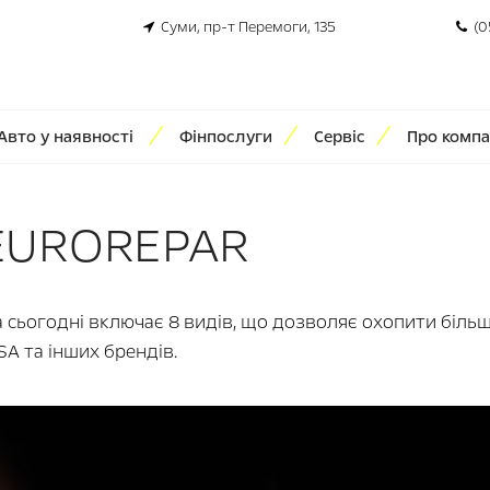
Суми, пр-т Перемоги, 135
(0
Авто у наявності
Фінпослуги
Сервіс
Про компа
 EUROREPAR
сьогодні включає 8 видів, що дозволяє охопити біль
A та інших брендів.