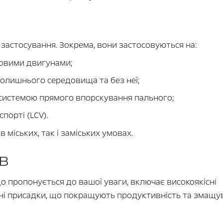
астосування. Зокрема, вони застосовуються на:
новими двигунами;
колишнього середовища та без неї;
системою прямого впорскування пального;
порті (LCV).
в міських, так і заміських умовах.
в
 пропонується до вашої уваги, включає високоякісні
льні присадки, що покращують продуктивність та змащу