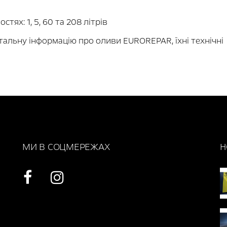
ях: 1, 5, 60 та 208 літрів
тальну інформацію про оливи EUROREPAR, їхні технічні
МИ В СОЦМЕРЕЖАХ
Н