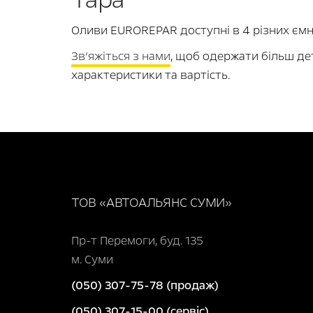
Оливи EUROREPAR доступні в 4 різних ємност
Зв’яжіться з нами
, щоб одержати більш де
характеристики та вартість.
ТОВ «АВТОАЛЬЯНС СУМИ»
Пр-т Перемоги, буд. 135
м. Суми
(050) 307-75-78 (продаж)
(050) 307-15-00 (сервіс)