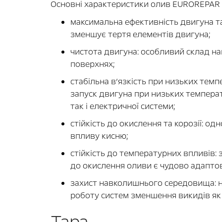
Основні характеристики олив EUROREPAR т
максимальна ефективність двигуна та
зменшує тертя елементів двигуна;
чистота двигуна: особливий склад н
поверхнях;
стабільна в’язкість при низьких тем
запуск двигуна при низьких температ
так і електричної системи;
стійкість до окислення та корозії: 
впливу кисню;
стійкість до температурних впливів: з
до окислення оливи є чудово адапто
захист навколишнього середовища: ни
роботу систем зменшення викидів як 
Тара