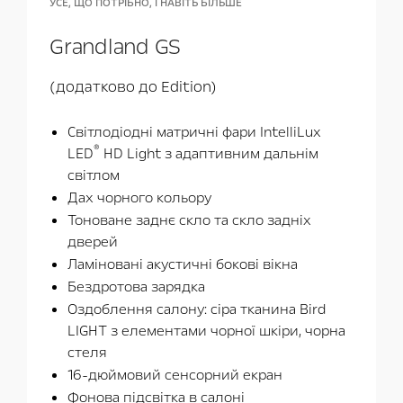
УСЕ, ЩО ПОТРІБНО, І НАВІТЬ БІЛЬШЕ
Grandland GS
(додатково до Edition)
Світлодіодні матричні фари IntelliLux
®
LED
HD Light з адаптивним дальнім
світлом
Дах чорного кольору
Тоноване заднє скло та скло задніх
дверей
Ламіновані акустичні бокові вікна
Бездротова зарядка
Оздоблення салону: сіра тканина Bird
LIGHT з елементами чорної шкіри, чорна
стеля
16-дюймовий сенсорний екран
Фонова підсвітка в салоні