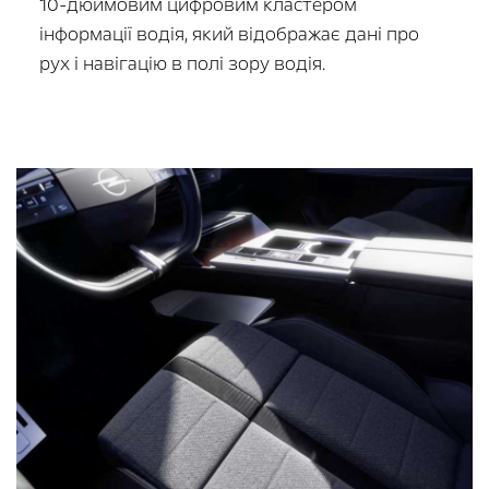
10-дюймовим
цифровим кластером
інформації водія, який відображає дані про
рух і навігацію в полі зору водія.