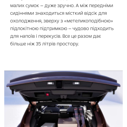
малих сумок — дуже зручно. А між передніми
сидіннями знаходиться місткий відсік для
охолодження, зверху з «метеликоподібною»
підлокітною підтримкою — чудово підходить
для напоїв і перекусів. Все це разом дає
більше ніж 35 літрів простору.