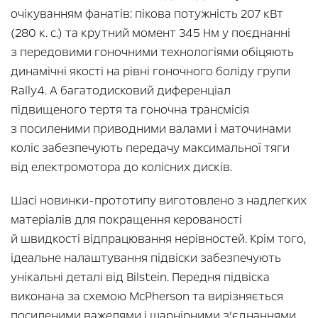
очікуванням фанатів: пікова потужність 207 кВт
(280 к. с.) та крутний момент 345 Нм у поєднанні
з передовими гоночними технологіями обіцяють
динамічні якості на рівні гоночного боліду групи
Rally4. А багатодисковий диференціал
підвищеного тертя та гоночна трансмісія
з посиленими приводними валами і маточинами
коліс забезпечують передачу максимальної тяги
від електромотора до колісних дисків.
Шасі новинки-прототипу виготовлено з надлегких
матеріалів для покращення керованості
й швидкості відпрацювання нерівностей. Крім того,
ідеальне налаштування підвіски забезпечують
унікальні деталі від Bilstein. Передня підвіска
виконана за схемою McPherson та вирізняється
посиленими важелями і шарнірними з’єднаннями.