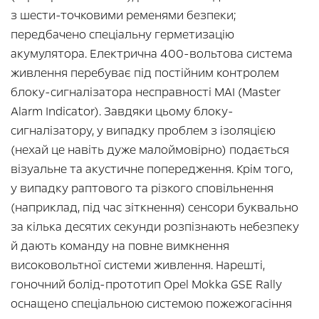
з шести-точковими ременями безпеки;
передбачено спеціальну герметизацію
акумулятора. Електрична 400-вольтова система
живлення перебуває під постійним контролем
блоку-сигналізатора несправності MAI (Master
Alarm Indicator). Завдяки цьому блоку-
сигналізатору, у випадку проблем з ізоляцією
(нехай це навіть дуже малоймовірно) подається
візуальне та акустичне попередження. Крім того,
у випадку раптового та різкого сповільнення
(наприклад, під час зіткнення) сенсори буквально
за кілька десятих секунди розпізнають небезпеку
й дають команду на повне вимкнення
високовольтної системи живлення. Нарешті,
гоночний болід-прототип Opel Mokka GSE Rally
оснащено спеціальною системою пожежогасіння