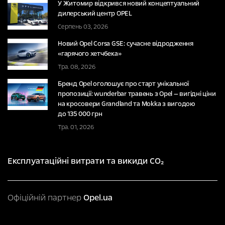
У Житомир відкрився новий концептуальний
дилерський центр OPEL
Серпень 03, 2026
Новий Opel Corsa GSE: сучасне відродження
«гарячого хетчбека»
Тра. 08, 2026
Бренд Opel оголошує про старт унікальної
пропозиції: wunderbar травень з Opel — вигідні ціни
на кросовери Grandland та Mokka з вигодою
до 135 000 грн
Тра. 01, 2026
Експлуатаційні витрати та викиди CO₂
Офіційній партнер
Opel.ua