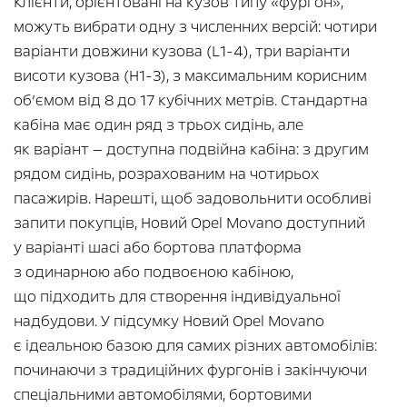
Клієнти, орієнтовані на кузов типу «фургон»,
можуть вибрати одну з численних версій: чотири
варіанти довжини кузова (L1-4), три варіанти
висоти кузова (H1-3), з максимальним корисним
об’ємом від 8 до 17 кубічних метрів. Стандартна
кабіна має один ряд з трьох сидінь, але
як варіант — доступна подвійна кабіна: з другим
рядом сидінь, розрахованим на чотирьох
пасажирів. Нарешті, щоб задовольнити особливі
запити покупців, Новий Opel Movano доступний
у варіанті шасі або бортова платформа
з одинарною або подвоєною кабіною,
що підходить для створення індивідуальної
надбудови. У підсумку Новий Opel Movano
є ідеальною базою для самих різних автомобілів:
починаючи з традиційних фургонів і закінчуючи
спеціальними автомобілями, бортовими