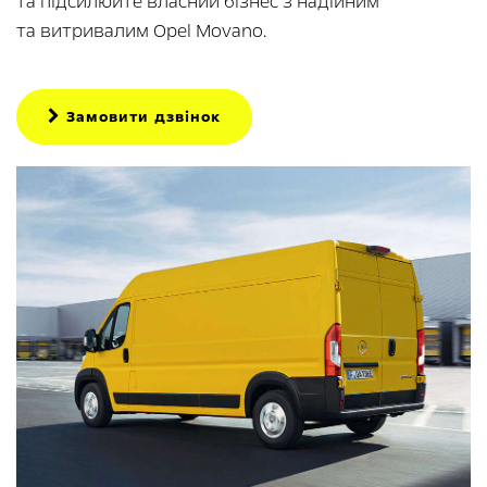
та підсилюйте власний бізнес з надійним
та витривалим Opеl Movanо.
Замовити дзвінок