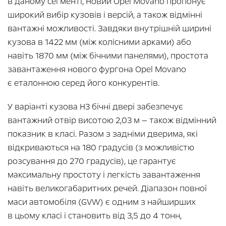
в даному сегменті, Новий Opel Movano пропонує
широкий вибір кузовів і версій, а також відмінні
вантажні можливості. Завдяки внутрішній ширині
кузова в 1422 мм (між колісними арками) або
навіть 1870 мм (між бічними панелями), простота
завантаження нового фургона Opel Movano
є еталонною серед його конкурентів.
У варіанті кузова H3 бічні двері забезпечує
вантажний отвір висотою 2,03 м — також відмінний
показник в класі. Разом з задніми дверима, які
відкриваються на 180 градусів (з можливістю
розсування до 270 градусів), це гарантує
максимальну простоту і легкість завантаження
навіть великогабаритних речей. Діапазон повної
маси автомобіля (GVW) є одним з найширших
в цьому класі і становить від 3,5 до 4 тонн,