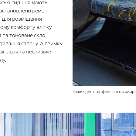
рські сидіння мають
 встановлено ремені
и для розміщення
вому комфорту влітку
а та тоноване скло
рівання салону. А взимку
ігрівач та неслизьке
ну.
Кошик для портфеля під пасажир