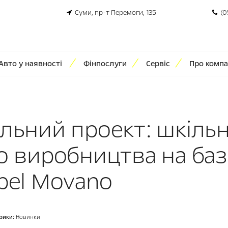
Суми, пр-т Перемоги, 135
(0
Авто у наявності
Фінпослуги
Сервіс
Про компа
альний проект: шкіль
о виробництва на баз
pel Movano
рики:
Новинки