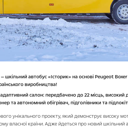
— шкільний автобус «Історик» на основі Peugeot Boxer
країнського виробництва!
адаптивний салон: передбачено до 22 місць, високий д
нер та автономний обігрівач, підголівники та підлокі
ового унікального проекту, який демонструє високу мо
ому власної країни. Адже йдеться про новий шкільний 