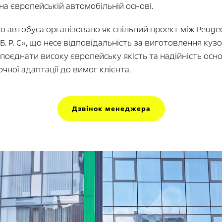
а європейській автомобільній основі.
 автобуса організовано як спільний проект між Peugeo
«Б. Р. С», що несе відповідальність за виготовлення ку
поєднати високу європейську якість та надійність осн
ної адаптації до вимог клієнта.
Дзвінок менеджера