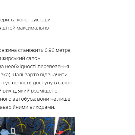
нери та конструктори
я дітей максимально
овжина становить 6,96 метра,
сажирський салон
(за необхідності перевезення
ка). Далі варто відзначити
нтує легкість доступу в салон
й вихід, який розміщено
ьного автобуса: вони не лише
 аварійними виходами.