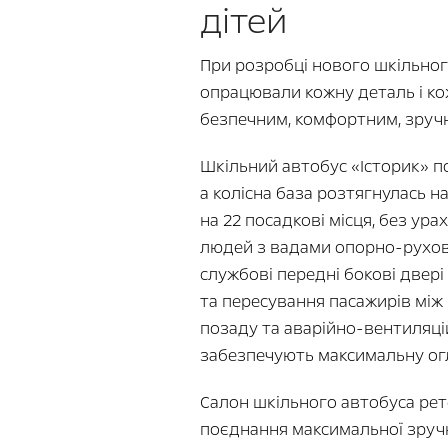
дітей
При розробці нового шкільного
опрацювали кожну деталь і ко
безпечним, комфортним, зруч
Шкільний автобус «Історик» п
а колісна база розтягнулась 
на 22 посадкові місця, без ура
людей з вадами опорно-рухово
службові передні бокові двері 
та пересування пасажирів між 
позаду та аварійно-вентиляцій
забезпечують максимальну огл
Салон шкільного автобуса ре
поєднання максимальної зручн