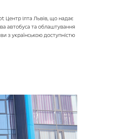
t Центр Ілта Львів, що надає
зова автобуса та облаштування
ови з українською доступністю