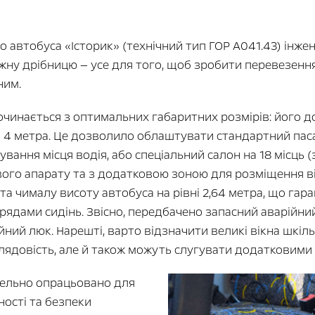
 автобуса «Історик» (технічний тип ГОР А041.43) інже
жну дрібницю — усе для того, щоб зробити перевезенн
ним.
очинається з оптимальних габаритних розмірів: його д
на 4 метра. Це дозволило облаштувати стандартний па
хування місця водія, або спеціальний салон на 18 місць 
го апарату та з додатковою зоною для розміщення віз
та чималу висоту автобуса на рівні 2,64 метра, що гара
рядами сидінь. Звісно, передбачено запасний аварійни
ний люк. Нарешті, варто відзначити великі вікна шкіл
ядовість, але й також можуть слугувати додатковими
тельно опрацьовано для
ості та безпеки