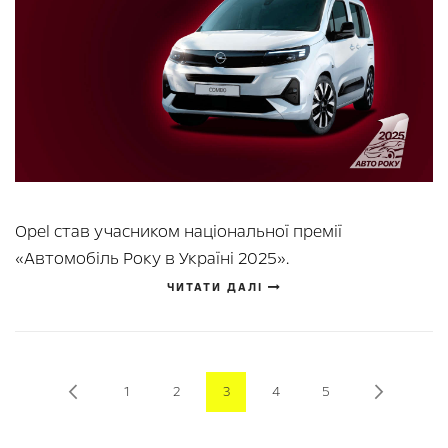
Opel став учасником національної премії
«Автомобіль Року в Україні 2025».
ЧИТАТИ ДАЛІ
Page
Page
Page
Page
You're currently reading page
Page
Page
Page
Previous
Next
1
2
3
4
5